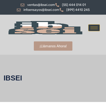
ventas@ibsei.com
(55) 444 014 01
infoensayos@ibsei.com
(899) 4410 245
¡Llámanos Ahora!
IBSEI