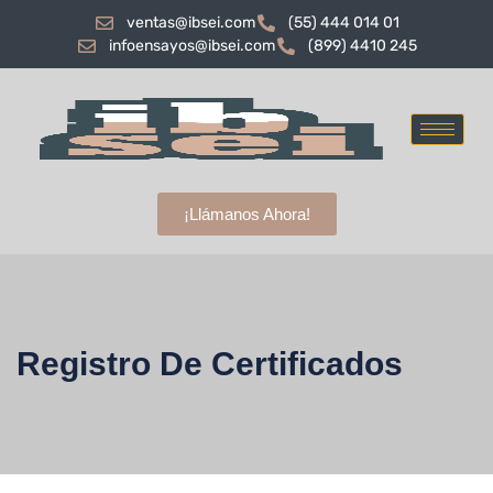
ventas@ibsei.com
(55) 444 014 01
infoensayos@ibsei.com
(899) 4410 245
¡Llámanos Ahora!
Registro De Certificados